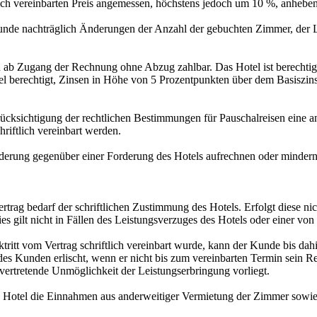
glich vereinbarten Preis angemessen, höchstens jedoch um 10 %, anheben
unde nachträglich Änderungen der Anzahl der gebuchten Zimmer, der L
ab Zugang der Rechnung ohne Abzug zahlbar. Das Hotel ist berechtigt, 
el berechtigt, Zinsen in Höhe von 5 Prozentpunkten über dem Basiszi
Berücksichtigung der rechtlichen Bestimmungen für Pauschalreisen eine
riftlich vereinbart werden.
orderung gegenüber einer Forderung des Hotels aufrechnen oder mindern
rag bedarf der schriftlichen Zustimmung des Hotels. Erfolgt diese nicht
s gilt nicht in Fällen des Leistungsverzuges des Hotels oder einer von
tt vom Vertrag schriftlich vereinbart wurde, kann der Kunde bis dah
es Kunden erlischt, wenn er nicht bis zum vereinbarten Termin sein Re
 vertretende Unmöglichkeit der Leistungserbringung vorliegt.
Hotel die Einnahmen aus anderweitiger Vermietung der Zimmer sowie