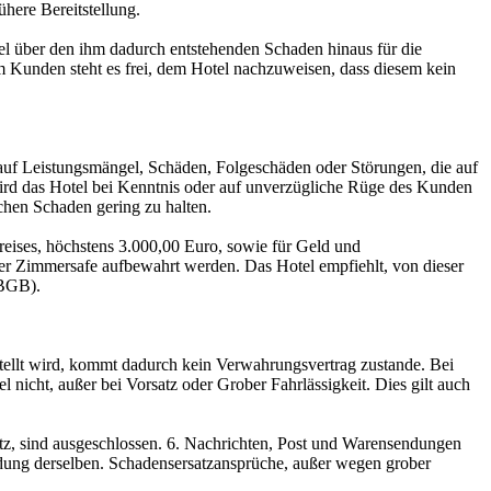
here Bereitstellung.
el über den ihm dadurch entstehenden Schaden hinaus für die
m Kunden steht es frei, dem Hotel nachzuweisen, dass diesem kein
t auf Leistungsmängel, Schäden, Folgeschäden oder Störungen, die auf
 wird das Hotel bei Kenntnis oder auf unverzügliche Rüge des Kunden
chen Schaden gering zu halten.
eises, höchstens 3.000,00 Euro, sowie für Geld und
r Zimmersafe aufbewahrt werden. Das Hotel empfiehlt, von dieser
 BGB).
stellt wird, kommt dadurch kein Verwahrungsvertrag zustande. Bei
nicht, außer bei Vorsatz oder Grober Fahrlässigkeit. Dies gilt auch
atz, sind ausgeschlossen. 6. Nachrichten, Post und Warensendungen
dung derselben. Schadensersatzansprüche, außer wegen grober