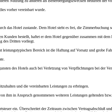
 deren Nutzung zu anderen als Beherbergungszwecken bedürfen der vor
es vorher vereinbart wurde.
h das Hotel zustande. Dem Hotel steht es frei, die Zimmerbuchung schr
r den Kunden bestellt, haftet er dem Hotel gegenüber zusammen mit dem
 des Dritten vorliegt.
ht leistungstypischen Bereich ist die Haftung auf Vorsatz und grobe Fah
te.
unsten des Hotels auch bei Verletzung von Verpflichtungen bei der Ver
itzuhalten und die vereinbarten Leistungen zu erbringen.
e von ihm in Anspruch genommenen weiteren Leistungen geltenden bzw. v
ertsteuer ein. Überschreitet der Zeitraum zwischen Vertragsabschluß u