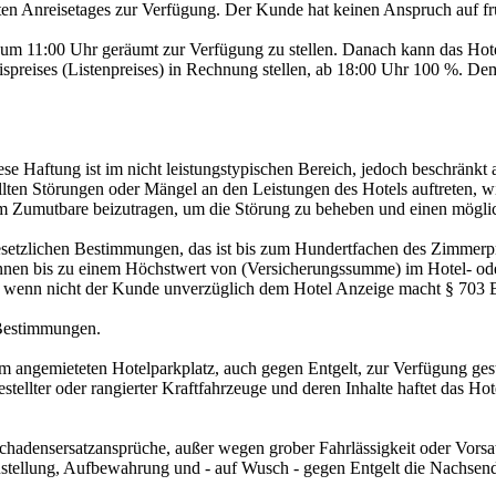
n Anreisetages zur Verfügung. Der Kunde hat keinen Anspruch auf frü
 um 11:00 Uhr geräumt zur Verfügung zu stellen. Danach kann das Hot
spreises (Listenpreises) in Rechnung stellen, ab 18:00 Uhr 100 %. De
iese Haftung ist im nicht leistungstypischen Bereich, jedoch beschränk
ollten Störungen oder Mängel an den Leistungen des Hotels auftreten,
 ihm Zumutbare beizutragen, um die Störung zu beheben und einen mögli
setzlichen Bestimmungen, das ist bis zum Hundertfachen des Zimmerpr
nen bis zu einem Höchstwert von (Versicherungssumme) im Hotel- ode
, wenn nicht der Kunde unverzüglich dem Hotel Anzeige macht § 703
 Bestimmungen.
em angemieteten Hotelparkplatz, auch gegen Entgelt, zur Verfügung ge
er oder rangierter Kraftfahrzeuge und deren Inhalte haftet das Hotel 
Schadensersatzansprüche, außer wegen grober Fahrlässigkeit oder Vors
Zustellung, Aufbewahrung und - auf Wusch - gegen Entgelt die Nachsen