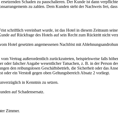
ersetzenden Schaden zu pauschalieren. Der Kunde ist dann verpflichtet
ionsarrangements zu zahlen. Dem Kunden steht der Nachweis frei, dass
rist schriftlich vereinbart wurde, ist das Hotel in diesem Zeitraum sei
nde auf Rückfrage des Hotels auf sein Recht zum Rücktritt nicht verz
 vom Hotel gesetzten angemessenen Nachfrist mit Ablehnungsandrohung ni
und vom Vertrag außerordentlich zurückzutreten, beispielsweise falls hö
er oder falscher Angabe wesentlicher Tatsachen, z. B. in der Person 
ngen den reibungslosen Geschäftsbetrieb, die Sicherheit oder das Anseh
st oder ein Verstoß gegen oben Geltungsbereich Absatz 2 vorliegt.
nverzüglich in Kenntnis zu setzen.
Kunden auf Schadensersatz.
mter Zimmer.